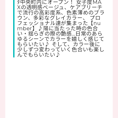
ﾀ中央町内にオープン！ 女子度MA
Xの透明感ベージュ、ケアブリーチ
で流行の高彩度系、色素薄めのブラ
ウン、多彩なグレイカラー、 プロ
フェッショナル達が集まった【nu
mber】♪陽に当たった時の色合
い・揺らぎの際の艶感…日常のあら
ゆるシーンでカラーを嬉しく感じて
もらいたい♪ そして、カラー後に
少しずつ変わっていく色合いも楽し
んでもらいたい♪