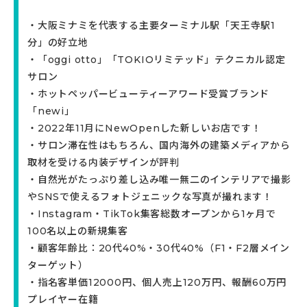
・大阪ミナミを代表する主要ターミナル駅「天王寺駅1
分」の好立地
・「oggi otto」「TOKIOリミテッド」テクニカル認定
サロン
・ホットペッパービューティーアワード受賞ブランド
「newi」
・2022年11月にNewOpenした新しいお店です！
・サロン滞在性はもちろん、国内海外の建築メディアから
取材を受ける内装デザインが評判
・自然光がたっぷり差し込み唯一無二のインテリアで撮影
やSNSで使えるフォトジェニックな写真が撮れます！
・Instagram・TikTok集客総数オープンから1ヶ月で
100名以上の新規集客
・顧客年齢比：20代40%・30代40%（F1・F2層メイン
ターゲット）
・指名客単価12000円、個人売上120万円、報酬60万円
プレイヤー在籍