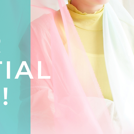
R
IAL
!
、