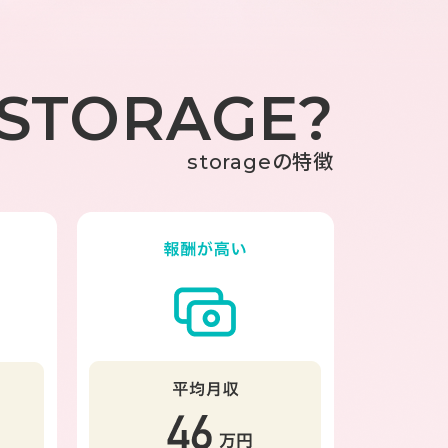
 STORAGE?
storageの特徴