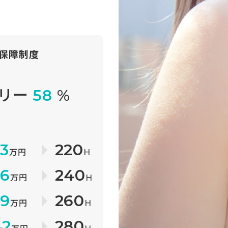
保障制度
障
フリー
58
%
障
33
220
万円
H
36
240
万円
H
39
260
万円
H
42
280