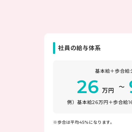
社員の給与体系
基本給＋歩合給
26
～
万円
例）基本給26万円＋歩合給
※歩合は平均45%になります。