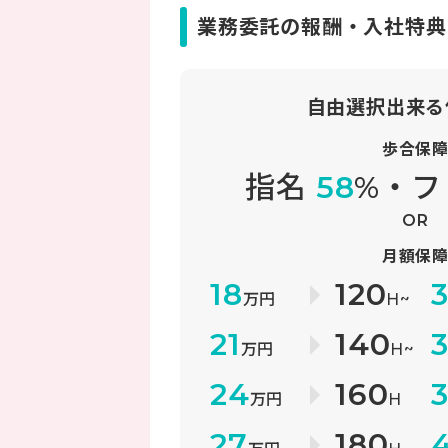
業務委託の報酬・入社特典
自由選択出来る
歩合保
指名
58
%・
OR
月額保
18
120
万円
H~
21
140
万円
H~
24
160
万円
H
27
180