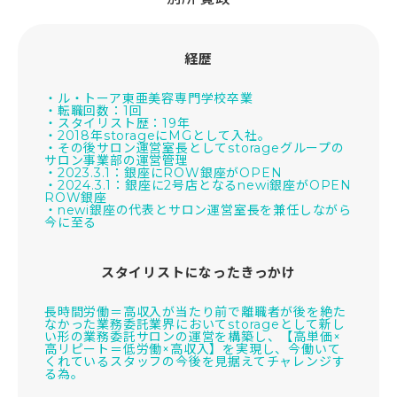
経歴
・ル・トーア東亜美容専門学校卒業
・転職回数：1回
・スタイリスト歴：19年
・2018年storageにMGとして入社。
・その後サロン運営室長としてstorageグループの
サロン事業部の運営管理
・2023.3.1：銀座にROW銀座がOPEN
・2024.3.1：銀座に2号店となるnewi銀座がOPEN
ROW銀座
・newi銀座の代表とサロン運営室長を兼任しながら
今に至る
スタイリストになったきっかけ
長時間労働＝高収入が当たり前で離職者が後を絶た
なかった業務委託業界においてstorageとして新し
い形の業務委託サロンの運営を構築し、【高単価×
高リピート＝低労働×高収入】を実現し、今働いて
くれているスタッフの今後を見据えてチャレンジす
る為。