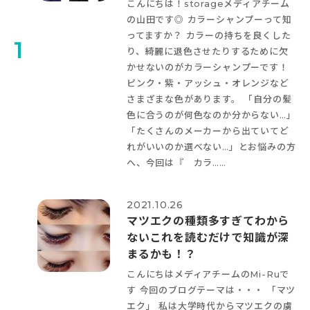
こんにちは！storageメディアチーム
の山田です◎ カラーシャンプーって知
ってますか？ カラーの持ちを良くした
1
り、綺麗に退色させたりするために欠
かせないのがカラーシャンプーです！
ピンク・紫・アッシュ・オレンジなど
さまざまな色があります。 「自分の髪
色に合うのが何色なのか分からない…」
「たくさんのメーカーから出ていてど
れがいいのか選べない…」とお悩みの方
へ、今回は『 カラ……
2021.10.26
マツエクの種類多すぎてわから
ない
これを読むだけで知識が深
まるかも！？
こんにちは
メディアチームのMi-Ruで
す
今回のブログテーマは・・・ 「マツ
エク
」 私は大学時代からマツエクの虜