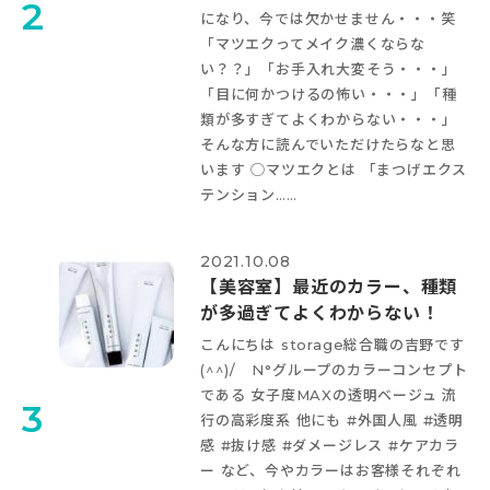
2
になり、今では欠かせません・・・笑
「マツエクってメイク濃くならな
い？？」「お手入れ大変そう・・・」
「目に何かつけるの怖い・・・」「種
類が多すぎてよくわからない・・・」
そんな方に読んでいただけたらなと思
います
◯マツエクとは 「まつげエクス
テンション……
2021.10.08
【美容室】最近のカラー、種類
が多過ぎてよくわからない！
こんにちは storage総合職の吉野です
(^^)/ N°グループのカラーコンセプト
である 女子度MAXの透明ベージュ 流
3
行の高彩度系 他にも #外国人風 #透明
感 #抜け感 #ダメージレス #ケアカラ
ー など、今やカラーはお客様それぞれ