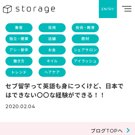
ENTRY
集客
採用
技術・教育
独立・開業
店舗
商材
アシ・新卒
お金
シェアサロン
働き方
ネイル
アイラッシュ
トレンド
ヘアケア
セブ留学って英語も身につくけど、日本で
はできない〇〇な経験ができる！！
2020.02.04
ブログTOPへ