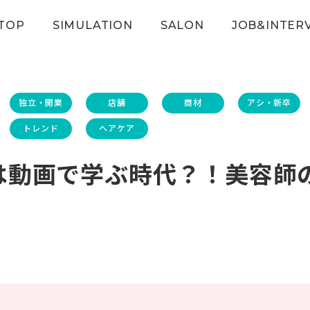
TOP
SIMULATION
SALON
JOB&INTER
独立・開業
店舗
商材
アシ・新卒
トレンド
ヘアケア
今は動画で学ぶ時代？！美容師