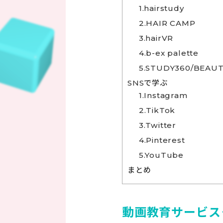
1.hairstudy
2.HAIR CAMP
3.hairVR
4.b-ex palette
5.STUDY360/BEAU
SNSで学ぶ
1.Instagram
2.TikTok
3.Twitter
4.Pinterest
5.YouTube
まとめ
動画教育サービス