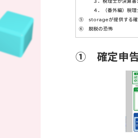
３．税理士が決算書
４．（番外編）税理
⑤ storageが提供す
⑥ 脱税の恐怖
① 確定申