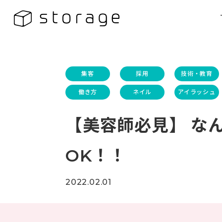
集客
採用
技術・教育
働き方
ネイル
アイラッシュ
【美容師必見】 なん
OK！！
2022.02.01