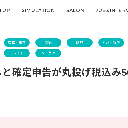
TOP
SIMULATION
SALON
JOB&INTER
独立・開業
店舗
商材
アシ・新卒
トレンド
ヘアケア
と確定申告が丸投げ税込み50