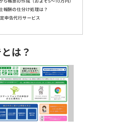
から帳票の作成（およそ5～10万円）
士報酬の仕分け処理は？
る確定申告代行サービス
告とは？