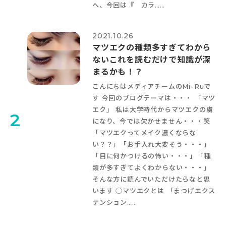
へ、今回は『 カラ……
2021.10.26
マツエクの種類多すぎてわから
ない
これを読むだけで知識が深
まるかも！？
こんにちは
メディアチームのMi-Ruで
す
今回のブログテーマは・・・ 「マツ
エク
」 私は大学時代からマツエクの虜
2
になり、今では欠かせません・・・笑
「マツエクってメイク濃くならな
い？？」「お手入れ大変そう・・・」
「目に何かつけるの怖い・・・」「種
類が多すぎてよくわからない・・・」
そんな方に読んでいただけたらなと思
います
◯マツエクとは 「まつげエクス
テンション……