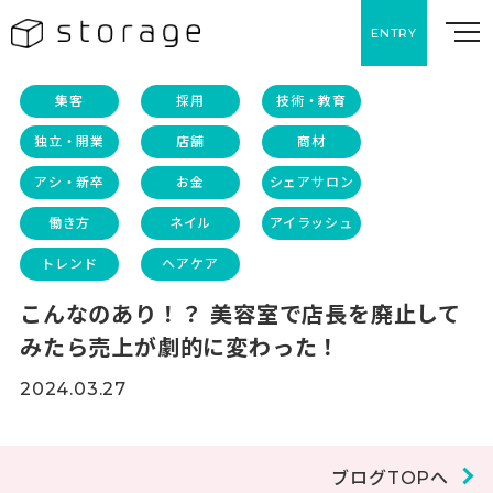
ENTRY
集客
採用
技術・教育
独立・開業
店舗
商材
アシ・新卒
お金
シェアサロン
働き方
ネイル
アイラッシュ
トレンド
ヘアケア
こんなのあり！？ 美容室で店長を廃止して
みたら売上が劇的に変わった！
2024.03.27
ブログTOPへ