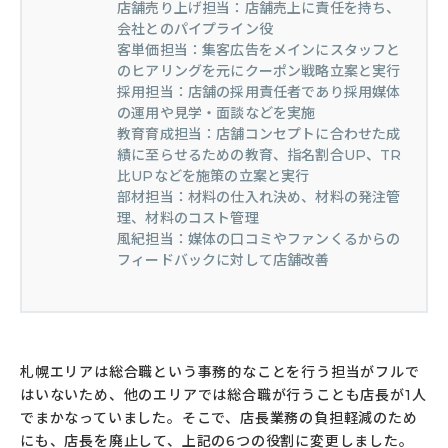
店舗売り上げ担当：店舗売上に責任を持ち、
会社とのパイプライン役
客単価担当：集客広告をメインにスタッフと
のヒアリングを元にクーポン戦略立案と実行
採用担当：店舗の採用責任者であり採用媒体
の運用や見学・面談などを実施
教育育成担当：店舗コンセプトに合わせた成
績に至らせるための教育、指名割合UP、TR
比UPなどを施策の立案と実行
部材担当：材料の仕入れ決め、材料の発注管
理、材料のコスト管理
風紀担当：媒体の口コミやファンくるからの
フィードバックに対して店舗改善
札幌エリアは総合職という事務的なことを行う担当がフルで
はいないため、他のエリアでは総合職が行うことも店長が1人
でまかなっていました。そこで、店長業務の負担軽減のため
にも、店長を廃止して、上記の6つの役割に変更しました。