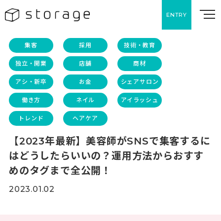
ENTRY
集客
採用
技術・教育
独立・開業
店舗
商材
アシ・新卒
お金
シェアサロン
働き方
ネイル
アイラッシュ
トレンド
ヘアケア
【2023年最新】美容師がSNSで集客するに
はどうしたらいいの？運用方法からおすす
めのタグまで全公開！
2023.01.02