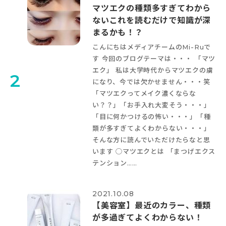
マツエクの種類多すぎてわから
ない
これを読むだけで知識が深
まるかも！？
こんにちは
メディアチームのMi-Ruで
す
今回のブログテーマは・・・ 「マツ
エク
」 私は大学時代からマツエクの虜
2
になり、今では欠かせません・・・笑
「マツエクってメイク濃くならな
い？？」「お手入れ大変そう・・・」
「目に何かつけるの怖い・・・」「種
類が多すぎてよくわからない・・・」
そんな方に読んでいただけたらなと思
います
◯マツエクとは 「まつげエクス
テンション……
2021.10.08
【美容室】最近のカラー、種類
が多過ぎてよくわからない！