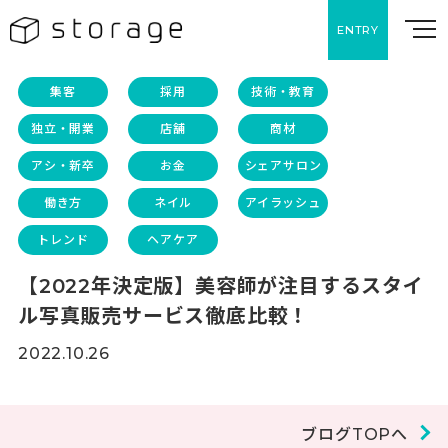
ENTRY
集客
採用
技術・教育
独立・開業
店舗
商材
アシ・新卒
お金
シェアサロン
働き方
ネイル
アイラッシュ
トレンド
ヘアケア
【2022年決定版】美容師が注目するスタイ
ル写真販売サービス徹底比較！
2022.10.26
ブログTOPへ