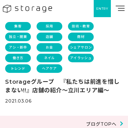
ENTRY
集客
採用
技術・教育
独立・開業
店舗
商材
アシ・新卒
お金
シェアサロン
働き方
ネイル
アイラッシュ
トレンド
ヘアケア
Storageグループ 『私たちは前進を惜し
まない!!』店舗の紹介～立川エリア編～
2021.03.06
ブログTOPへ