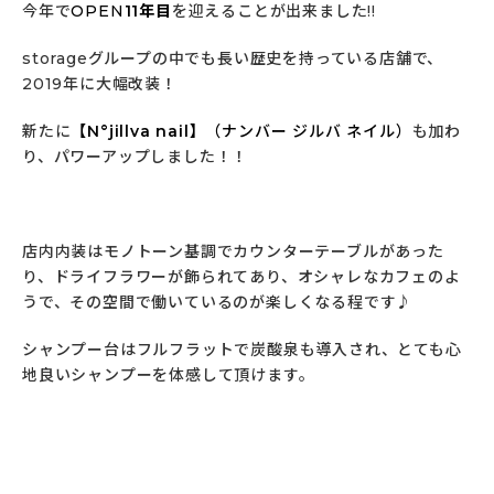
今年で
OPEN
11年目
を迎えることが出来ました!!
storageグループの中でも長い歴史を持っている店舗で、
2019年に大幅改装！
新たに
【N°jillva nail】
（ナンバー ジルバ ネイル）
も加わ
り、パワーアップしました！！
店内内装はモノトーン基調でカウンターテーブルがあった
り、ドライフラワーが飾られてあり、オシャレなカフェのよ
うで、その空間で働いているのが楽しくなる程です♪
シャンプー台はフルフラットで炭酸泉も導入され、とても心
地良いシャンプーを体感して頂けます。