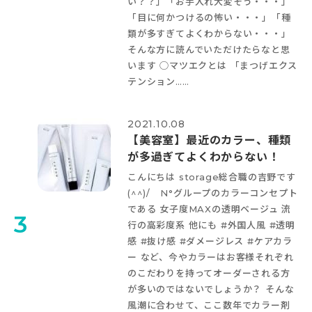
い？？」「お手入れ大変そう・・・」
「目に何かつけるの怖い・・・」「種
類が多すぎてよくわからない・・・」
そんな方に読んでいただけたらなと思
います
◯マツエクとは 「まつげエクス
テンション……
2021.10.08
【美容室】最近のカラー、種類
が多過ぎてよくわからない！
こんにちは storage総合職の吉野です
(^^)/ N°グループのカラーコンセプト
である 女子度MAXの透明ベージュ 流
3
行の高彩度系 他にも #外国人風 #透明
感 #抜け感 #ダメージレス #ケアカラ
ー など、今やカラーはお客様それぞれ
のこだわりを持ってオーダーされる方
が多いのではないでしょうか？ そんな
風潮に合わせて、ここ数年でカラー剤