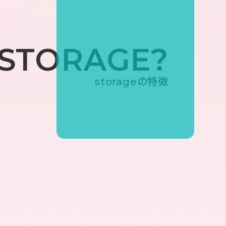
 STORAGE?
storageの特徴