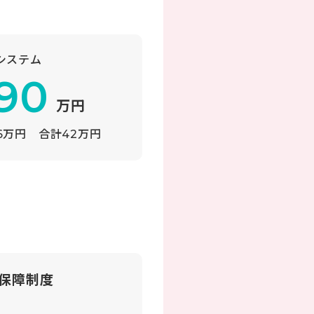
システム
90
万円
16万円
合計42万円
保障制度
障