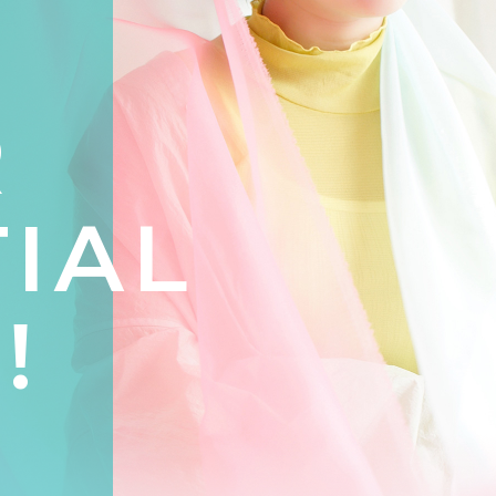
R
IAL
!
、