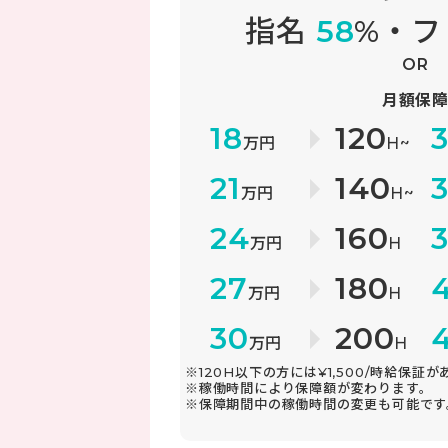
指名
58
%・
OR
月額保
18
120
万円
H~
21
140
万円
H~
24
160
万円
H
27
180
万円
H
30
200
万円
H
※120H以下の方には¥1,500/時給保証
※稼働時間により保障額が変わります。
※保障期間中の稼働時間の変更も可能です