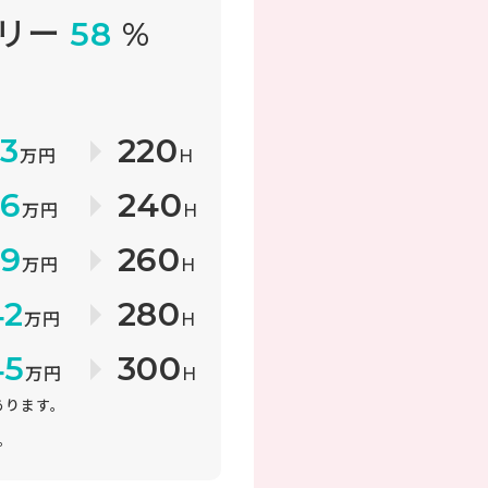
フリー
58
%
障
33
220
万円
H
36
240
万円
H
39
260
万円
H
42
280
万円
H
45
300
万円
H
があります。
。