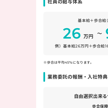
社員の給与体系
基本給＋歩合給
26
～
万円
例）基本給26万円＋歩合給
※歩合は平均45%になります。
業務委託の報酬・入社特典
自由選択出来る
歩合保