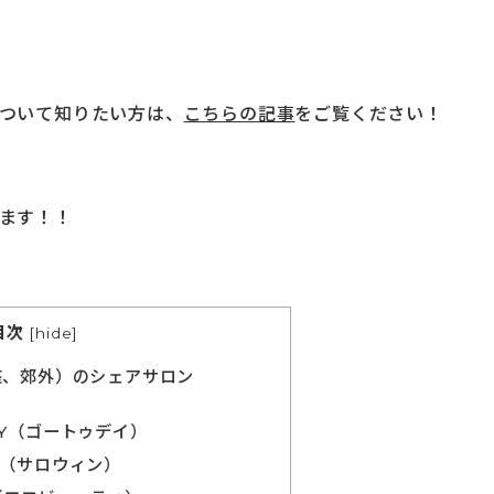
ついて知りたい方は、
こちらの記事
をご覧ください！
ます！！
目次
[
hide
]
座、郊外）のシェアサロン
AY（ゴートゥデイ）
N（サロウィン）