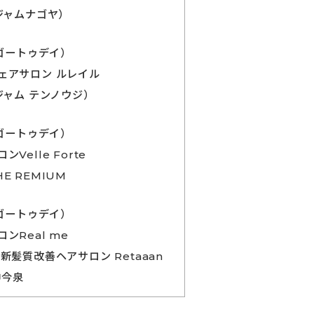
ジャムナゴヤ）
（ゴートゥデイ）
ェアサロン ルレイル
ジャム テンノウジ）
（ゴートゥデイ）
Velle Forte
E REMIUM
（ゴートゥデイ）
ンReal me
新髪質改善ヘアサロン Retaaan
神今泉