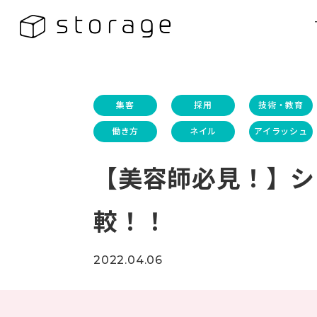
集客
採用
技術・教育
働き方
ネイル
アイラッシュ
【美容師必見！】シ
較！！
2022.04.06