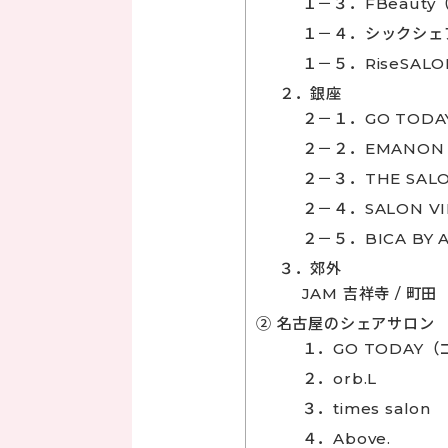
１－３．FBeaut
１－４．シックシェ
１－５．RiseSA
２．銀座
２－１．GO TOD
２－２．EMANO
２－３．THE SA
２－４．SALON V
２－５．BICA BY
３．郊外
JAM 吉祥寺 / 町田
② 名古屋のシェアサロン
１．GO TODAY
２．orb.L
３．times salon
４．Above.