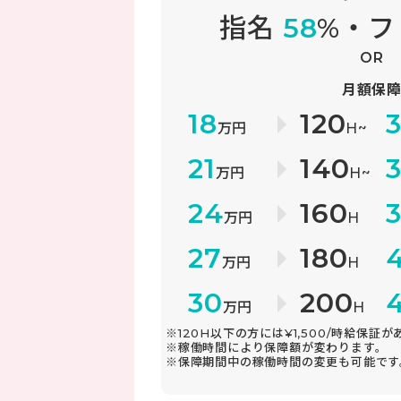
指名
58
%・
OR
月額保
18
120
万円
H~
21
140
万円
H~
24
160
万円
H
27
180
万円
H
30
200
万円
H
※120H以下の方には¥1,500/時給保証
※稼働時間により保障額が変わります。
※保障期間中の稼働時間の変更も可能です