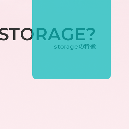
 STORAGE?
storageの特徴