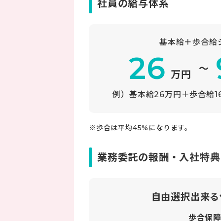
社員の給与体系
基本給＋歩合給
26
～
万円
例）基本給26万円＋歩合給
※歩合は平均45%になります。
業務委託の報酬・入社特典
自由選択出来る
歩合保