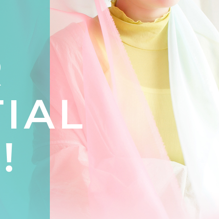
R
IAL
!
、