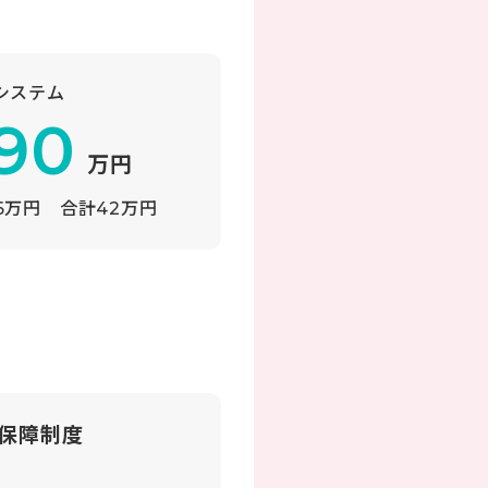
システム
90
万円
16万円
合計42万円
保障制度
障