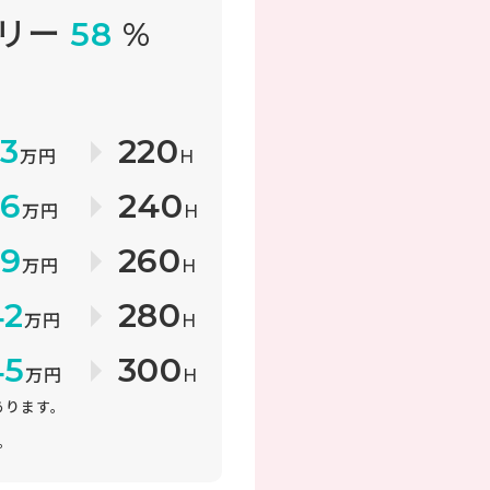
フリー
58
%
障
33
220
万円
H
36
240
万円
H
39
260
万円
H
42
280
万円
H
45
300
万円
H
があります。
。